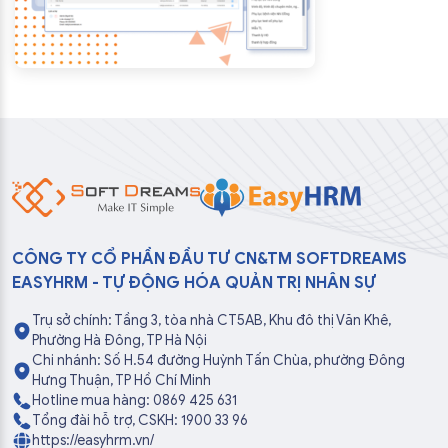
CÔNG TY CỔ PHẦN ĐẦU TƯ CN&TM SOFTDREAMS
EASYHRM - TỰ ĐỘNG HÓA QUẢN TRỊ NHÂN SỰ
Trụ sở chính: Tầng 3, tòa nhà CT5AB, Khu đô thị Văn Khê,
Phường Hà Đông, TP Hà Nội
Chi nhánh: Số H.54 đường Huỳnh Tấn Chùa, phường Đông
Hưng Thuận, TP Hồ Chí Minh
Hotline mua hàng: 0869 425 631
Tổng đài hỗ trợ, CSKH: 1900 33 96
https://easyhrm.vn/