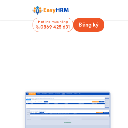
Hotline mua hàng
Đăng ký
0869 425 631