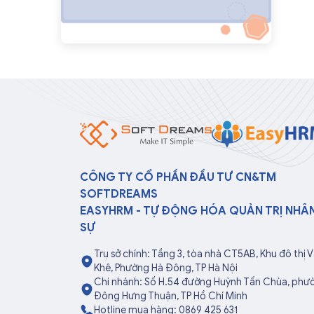
CÔNG TY CỔ PHẦN ĐẦU TƯ CN&TM
SOFTDREAMS
EASYHRM - TỰ ĐỘNG HÓA QUẢN TRỊ NHÂ
SỰ
Trụ sở chính: Tầng 3, tòa nhà CT5AB, Khu đô thị 
Khê, Phường Hà Đông, TP Hà Nội
Chi nhánh: Số H.54 đường Huỳnh Tấn Chùa, phư
Đông Hưng Thuận, TP Hồ Chí Minh
Hotline mua hàng: 0869 425 631