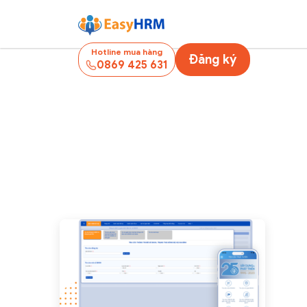
Hotline mua hàng
Đăng ký
0869 425 631