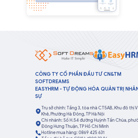
CÔNG TY CỔ PHẦN ĐẦU TƯ CN&TM
SOFTDREAMS
EASYHRM - TỰ ĐỘNG HÓA QUẢN TRỊ NHÂ
SỰ
Trụ sở chính: Tầng 3, tòa nhà CT5AB, Khu đô thị 
Khê, Phường Hà Đông, TP Hà Nội
Chi nhánh: Số H.54 đường Huỳnh Tấn Chùa, phư
Đông Hưng Thuận, TP Hồ Chí Minh
Hotline mua hàng: 0869 425 631