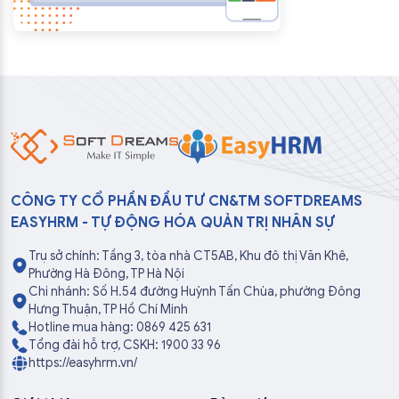
CÔNG TY CỔ PHẦN ĐẦU TƯ CN&TM SOFTDREAMS
EASYHRM - TỰ ĐỘNG HÓA QUẢN TRỊ NHÂN SỰ
Trụ sở chính: Tầng 3, tòa nhà CT5AB, Khu đô thị Văn Khê,
Phường Hà Đông, TP Hà Nội
Chi nhánh: Số H.54 đường Huỳnh Tấn Chùa, phường Đông
Hưng Thuận, TP Hồ Chí Minh
Hotline mua hàng: 0869 425 631
Tổng đài hỗ trợ, CSKH: 1900 33 96
https://easyhrm.vn/