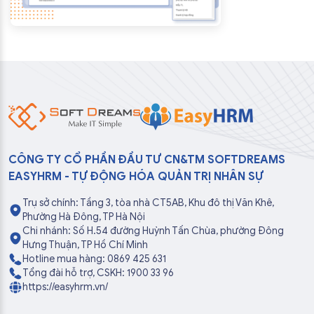
CÔNG TY CỔ PHẦN ĐẦU TƯ CN&TM SOFTDREAMS
EASYHRM - TỰ ĐỘNG HÓA QUẢN TRỊ NHÂN SỰ
Trụ sở chính: Tầng 3, tòa nhà CT5AB, Khu đô thị Văn Khê,
Phường Hà Đông, TP Hà Nội
Chi nhánh: Số H.54 đường Huỳnh Tấn Chùa, phường Đông
Hưng Thuận, TP Hồ Chí Minh
Hotline mua hàng: 0869 425 631
Tổng đài hỗ trợ, CSKH: 1900 33 96
https://easyhrm.vn/