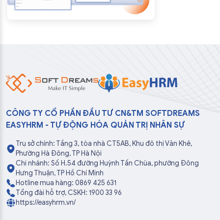
CÔNG TY CỔ PHẦN ĐẦU TƯ CN&TM SOFTDREAMS
EASYHRM - TỰ ĐỘNG HÓA QUẢN TRỊ NHÂN SỰ
Trụ sở chính: Tầng 3, tòa nhà CT5AB, Khu đô thị Văn Khê,
Phường Hà Đông, TP Hà Nội
Chi nhánh: Số H.54 đường Huỳnh Tấn Chùa, phường Đông
Hưng Thuận, TP Hồ Chí Minh
Hotline mua hàng: 0869 425 631
Tổng đài hỗ trợ, CSKH: 1900 33 96
https://easyhrm.vn/