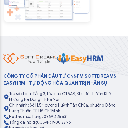
CÔNG TY CỔ PHẦN ĐẦU TƯ CN&TM SOFTDREAMS
EASYHRM - TỰ ĐỘNG HÓA QUẢN TRỊ NHÂN SỰ
Trụ sở chính: Tầng 3, tòa nhà CT5AB, Khu đô thị Văn Khê,
Phường Hà Đông, TP Hà Nội
Chi nhánh: Số H.54 đường Huỳnh Tấn Chùa, phường Đông
Hưng Thuận, TP Hồ Chí Minh
Hotline mua hàng: 0869 425 631
Tổng đài hỗ trợ, CSKH: 1900 33 96