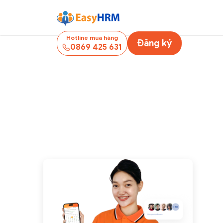
Hotline mua hàng
Đăng ký
0869 425 631