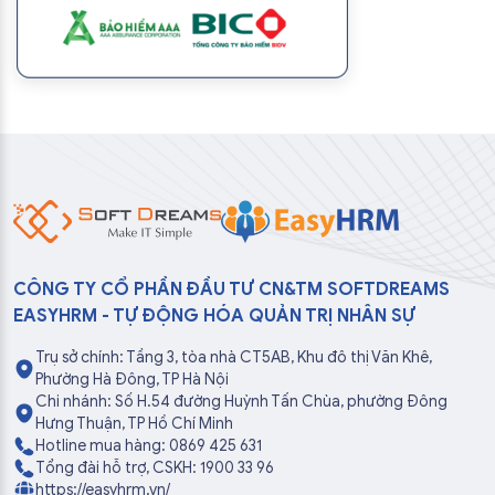
CÔNG TY CỔ PHẦN ĐẦU TƯ CN&TM SOFTDREAMS
EASYHRM - TỰ ĐỘNG HÓA QUẢN TRỊ NHÂN SỰ
Trụ sở chính: Tầng 3, tòa nhà CT5AB, Khu đô thị Văn Khê,
Phường Hà Đông, TP Hà Nội
Chi nhánh: Số H.54 đường Huỳnh Tấn Chùa, phường Đông
Hưng Thuận, TP Hồ Chí Minh
Hotline mua hàng: 0869 425 631
Tổng đài hỗ trợ, CSKH: 1900 33 96
https://easyhrm.vn/