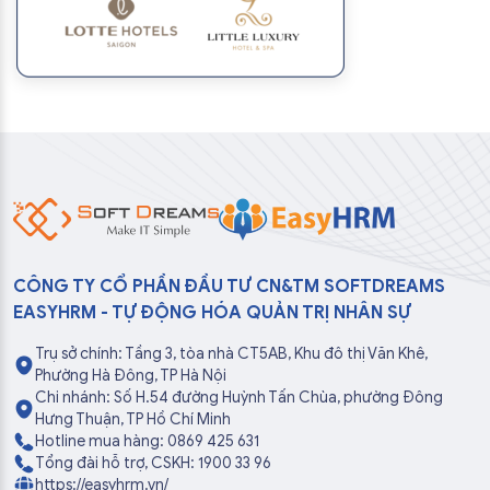
CÔNG TY CỔ PHẦN ĐẦU TƯ CN&TM SOFTDREAMS
EASYHRM - TỰ ĐỘNG HÓA QUẢN TRỊ NHÂN SỰ
Trụ sở chính: Tầng 3, tòa nhà CT5AB, Khu đô thị Văn Khê,
Phường Hà Đông, TP Hà Nội
Chi nhánh: Số H.54 đường Huỳnh Tấn Chùa, phường Đông
Hưng Thuận, TP Hồ Chí Minh
Hotline mua hàng: 0869 425 631
Tổng đài hỗ trợ, CSKH: 1900 33 96
https://easyhrm.vn/