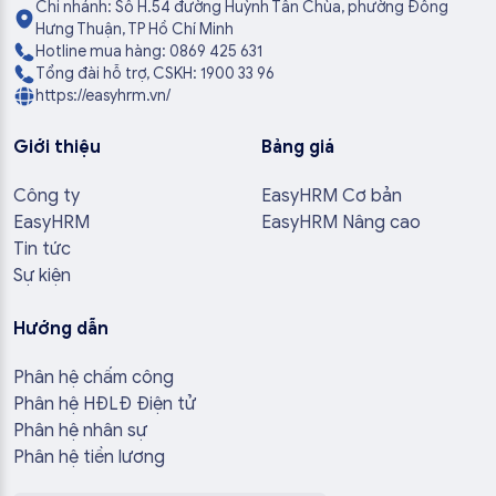
Chi nhánh: Số H.54 đường Huỳnh Tấn Chùa, phường Đông
Hưng Thuận, TP Hồ Chí Minh
Hotline mua hàng: 0869 425 631
Tổng đài hỗ trợ, CSKH: 1900 33 96
https://easyhrm.vn/
Giới thiệu
Bảng giá
Công ty
EasyHRM Cơ bản
EasyHRM
EasyHRM Nâng cao
Tin tức
Sự kiện
Hướng dẫn
Phân hệ chấm công
Phân hệ HĐLĐ Điện tử
Phân hệ nhân sự
Phân hệ tiền lương