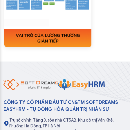
CÔNG TY CỔ PHẦN ĐẦU TƯ CN&TM SOFTDREAMS
EASYHRM - TỰ ĐỘNG HÓA QUẢN TRỊ NHÂN SỰ
Trụ sở chính: Tầng 3, tòa nhà CT5AB, Khu đô thị Văn Khê,
Phường Hà Đông, TP Hà Nội