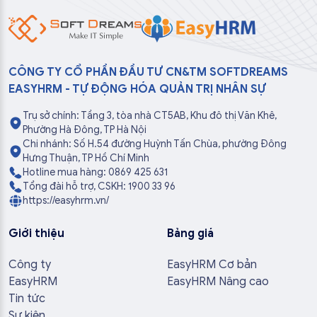
CÔNG TY CỔ PHẦN ĐẦU TƯ CN&TM SOFTDREAMS
EASYHRM - TỰ ĐỘNG HÓA QUẢN TRỊ NHÂN SỰ
Trụ sở chính: Tầng 3, tòa nhà CT5AB, Khu đô thị Văn Khê,
Phường Hà Đông, TP Hà Nội
Chi nhánh: Số H.54 đường Huỳnh Tấn Chùa, phường Đông
Hưng Thuận, TP Hồ Chí Minh
Hotline mua hàng: 0869 425 631
Tổng đài hỗ trợ, CSKH: 1900 33 96
https://easyhrm.vn/
Giới thiệu
Bảng giá
Công ty
EasyHRM Cơ bản
EasyHRM
EasyHRM Nâng cao
Tin tức
Sự kiện