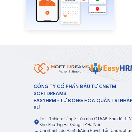
CÔNG TY CỔ PHẦN ĐẦU TƯ CN&TM
SOFTDREAMS
EASYHRM - TỰ ĐỘNG HÓA QUẢN TRỊ NHÂ
SỰ
Trụ sở chính: Tầng 3, tòa nhà CT5AB, Khu đô thị 
Khê, Phường Hà Đông, TP Hà Nội
Chi nhánh: Số H.54 đường Huỳnh Tấn Chùa, phư