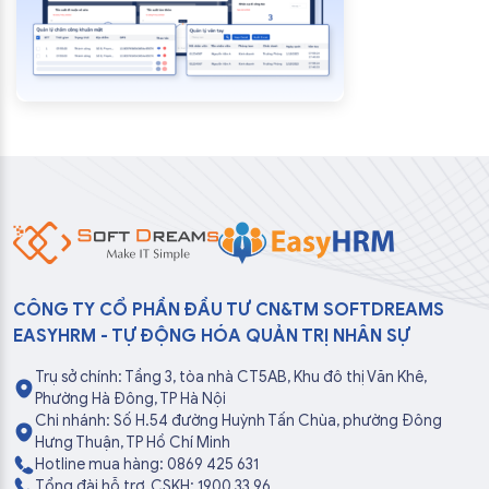
CÔNG TY CỔ PHẦN ĐẦU TƯ CN&TM SOFTDREAMS
EASYHRM - TỰ ĐỘNG HÓA QUẢN TRỊ NHÂN SỰ
Trụ sở chính: Tầng 3, tòa nhà CT5AB, Khu đô thị Văn Khê,
Phường Hà Đông, TP Hà Nội
Chi nhánh: Số H.54 đường Huỳnh Tấn Chùa, phường Đông
Hưng Thuận, TP Hồ Chí Minh
Hotline mua hàng: 0869 425 631
Tổng đài hỗ trợ, CSKH: 1900 33 96