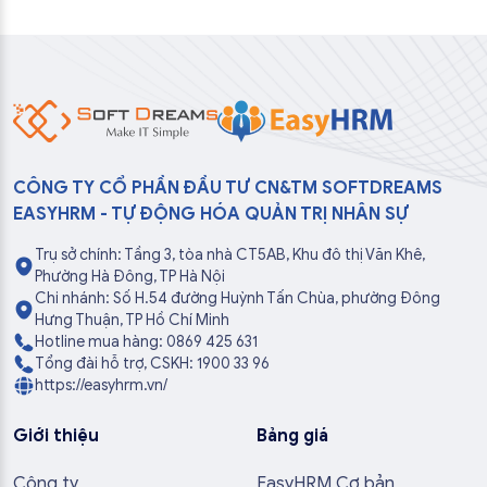
CÔNG TY CỔ PHẦN ĐẦU TƯ CN&TM SOFTDREAMS
EASYHRM - TỰ ĐỘNG HÓA QUẢN TRỊ NHÂN SỰ
Trụ sở chính: Tầng 3, tòa nhà CT5AB, Khu đô thị Văn Khê,
Phường Hà Đông, TP Hà Nội
Chi nhánh: Số H.54 đường Huỳnh Tấn Chùa, phường Đông
Hưng Thuận, TP Hồ Chí Minh
Hotline mua hàng: 0869 425 631
Tổng đài hỗ trợ, CSKH: 1900 33 96
https://easyhrm.vn/
Giới thiệu
Bảng giá
Công ty
EasyHRM Cơ bản