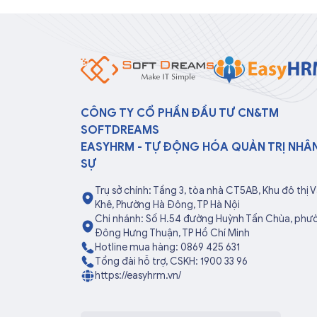
CÔNG TY CỔ PHẦN ĐẦU TƯ CN&TM
SOFTDREAMS
EASYHRM - TỰ ĐỘNG HÓA QUẢN TRỊ NHÂ
SỰ
Trụ sở chính: Tầng 3, tòa nhà CT5AB, Khu đô thị 
Khê, Phường Hà Đông, TP Hà Nội
Chi nhánh: Số H.54 đường Huỳnh Tấn Chùa, phư
Đông Hưng Thuận, TP Hồ Chí Minh
Hotline mua hàng: 0869 425 631
Tổng đài hỗ trợ, CSKH: 1900 33 96
https://easyhrm.vn/