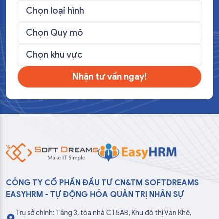
Nhận tư vấn ngay!
CÔNG TY CỔ PHẦN ĐẦU TƯ CN&TM SOFTDREAMS
EASYHRM - TỰ ĐỘNG HÓA QUẢN TRỊ NHÂN SỰ
Trụ sở chính: Tầng 3, tòa nhà CT5AB, Khu đô thị Văn Khê,