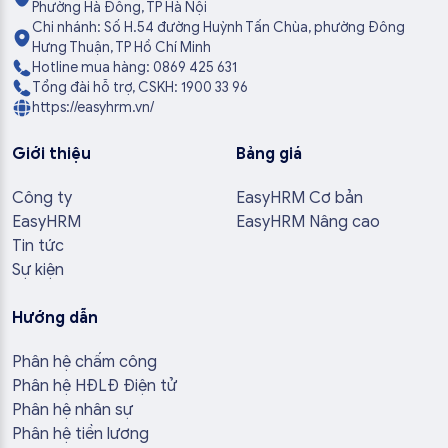
Phường Hà Đông, TP Hà Nội
Chi nhánh: Số H.54 đường Huỳnh Tấn Chùa, phường Đông
Hưng Thuận, TP Hồ Chí Minh
Hotline mua hàng: 0869 425 631
Tổng đài hỗ trợ, CSKH: 1900 33 96
https://easyhrm.vn/
Giới thiệu
Bảng giá
Công ty
EasyHRM Cơ bản
EasyHRM
EasyHRM Nâng cao
Tin tức
Sự kiện
Hướng dẫn
Phân hệ chấm công
Phân hệ HĐLĐ Điện tử
Phân hệ nhân sự
Phân hệ tiền lương