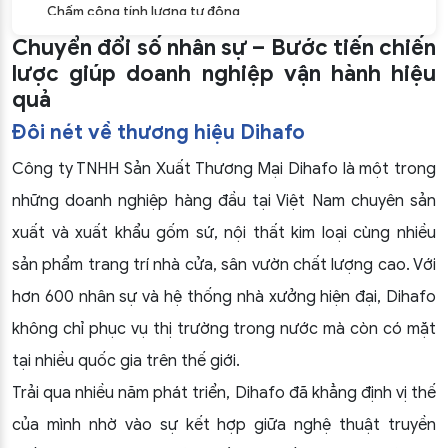
Chấm công tính lương tự động
Chuyển đổi số nhân sự – Bước tiến chiến
Hợp đồng lao động điện tử
lược giúp doanh nghiệp vận hành hiệu
quả
EasyHRM – Phần mềm quản trị nhân sự toàn diện cho
doanh nghiệp
Đôi nét về thương hiệu Dihafo
Công ty TNHH Sản Xuất Thương Mại Dihafo là một trong
những doanh nghiệp hàng đầu tại Việt Nam chuyên sản
xuất và xuất khẩu gốm sứ, nội thất kim loại cùng nhiều
sản phẩm trang trí nhà cửa, sân vườn chất lượng cao. Với
hơn 600 nhân sự và hệ thống nhà xưởng hiện đại, Dihafo
không chỉ phục vụ thị trường trong nước mà còn có mặt
tại nhiều quốc gia trên thế giới.
Trải qua nhiều năm phát triển, Dihafo đã khẳng định vị thế
của mình nhờ vào sự kết hợp giữa nghệ thuật truyền