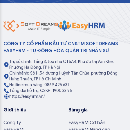
CÔNG TY CỔ PHẦN ĐẦU TƯ CN&TM SOFTDREAMS
EASYHRM - TỰ ĐỘNG HÓA QUẢN TRỊ NHÂN SỰ
Trụ sở chính: Tầng 3, tòa nhà CT5AB, Khu đô thị Văn Khê,
Phường Hà Đông, TP Hà Nội
Chi nhánh: Số H.54 đường Huỳnh Tấn Chùa, phường Đông
Hưng Thuận, TP Hồ Chí Minh
Hotline mua hàng: 0869 425 631
Tổng đài hỗ trợ, CSKH: 1900 33 96
https://easyhrm.vn/
Giới thiệu
Bảng giá
Công ty
EasyHRM Cơ bản
EasyHRM
EasyHRM Nâng cao