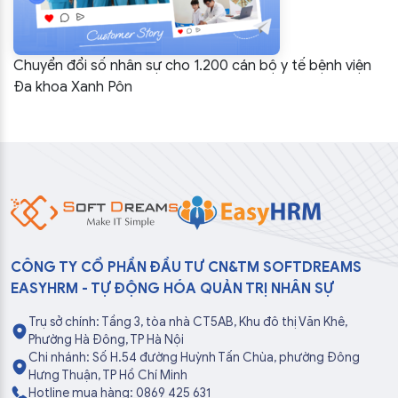
Chuyển đổi số nhân sự cho 1.200 cán bộ y tế bệnh viện
Đa khoa Xanh Pôn
CÔNG TY CỔ PHẦN ĐẦU TƯ CN&TM SOFTDREAMS
EASYHRM - TỰ ĐỘNG HÓA QUẢN TRỊ NHÂN SỰ
Trụ sở chính: Tầng 3, tòa nhà CT5AB, Khu đô thị Văn Khê,
Phường Hà Đông, TP Hà Nội
Chi nhánh: Số H.54 đường Huỳnh Tấn Chùa, phường Đông
Hưng Thuận, TP Hồ Chí Minh
Hotline mua hàng: 0869 425 631