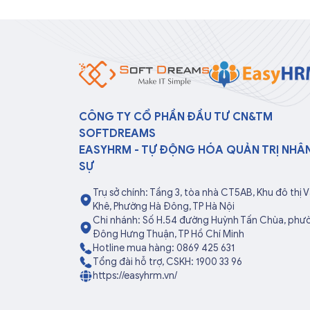
CÔNG TY CỔ PHẦN ĐẦU TƯ CN&TM
SOFTDREAMS
EASYHRM - TỰ ĐỘNG HÓA QUẢN TRỊ NHÂ
SỰ
Trụ sở chính: Tầng 3, tòa nhà CT5AB, Khu đô thị 
Khê, Phường Hà Đông, TP Hà Nội
Chi nhánh: Số H.54 đường Huỳnh Tấn Chùa, phư
Đông Hưng Thuận, TP Hồ Chí Minh
Hotline mua hàng: 0869 425 631
Tổng đài hỗ trợ, CSKH: 1900 33 96
https://easyhrm.vn/