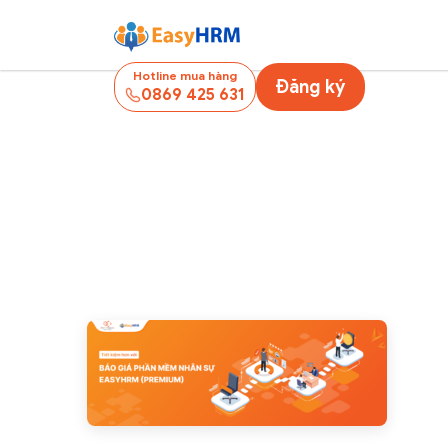
Hotline mua hàng
Đăng ký
0869 425 631