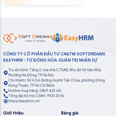
CÔNG TY CỔ PHẦN ĐẦU TƯ CN&TM SOFTDREAMS
EASYHRM - TỰ ĐỘNG HÓA QUẢN TRỊ NHÂN SỰ
Trụ sở chính: Tầng 3, tòa nhà CT5AB, Khu đô thị Văn Khê,
Phường Hà Đông, TP Hà Nội
Chi nhánh: Số H.54 đường Huỳnh Tấn Chùa, phường Đông
Hưng Thuận, TP Hồ Chí Minh
Hotline mua hàng: 0869 425 631
Tổng đài hỗ trợ, CSKH: 1900 33 96
https://easyhrm.vn/
Giới thiệu
Bảng giá