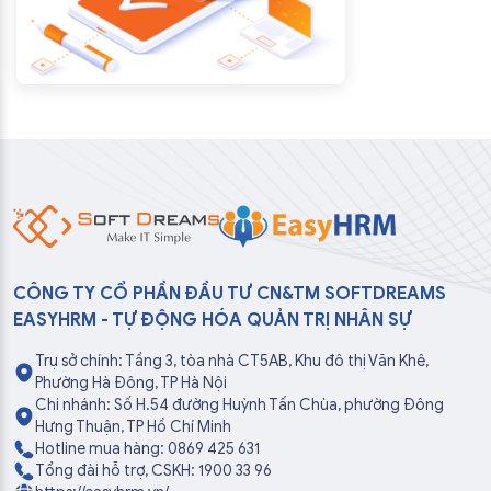
CÔNG TY CỔ PHẦN ĐẦU TƯ CN&TM SOFTDREAMS
EASYHRM - TỰ ĐỘNG HÓA QUẢN TRỊ NHÂN SỰ
Trụ sở chính: Tầng 3, tòa nhà CT5AB, Khu đô thị Văn Khê,
Phường Hà Đông, TP Hà Nội
Chi nhánh: Số H.54 đường Huỳnh Tấn Chùa, phường Đông
Hưng Thuận, TP Hồ Chí Minh
Hotline mua hàng: 0869 425 631
Tổng đài hỗ trợ, CSKH: 1900 33 96