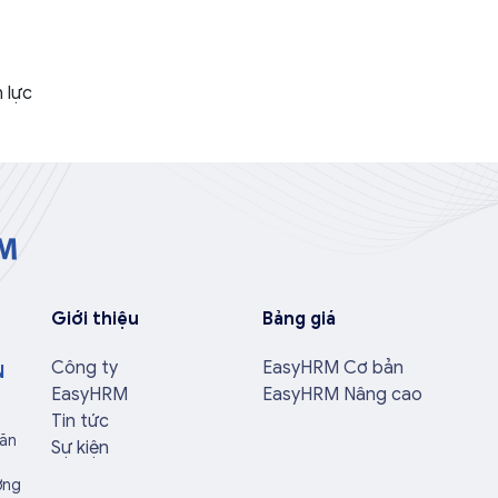
 lực
Giới thiệu
Bảng giá
Công ty
EasyHRM Cơ bản
N
EasyHRM
EasyHRM Nâng cao
Tin tức
Văn
Sự kiện
ờng