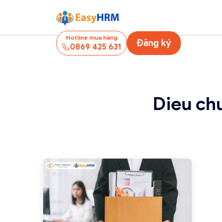
Hotline mua hàng
Đăng ký
0869 425 631
Dieu ch