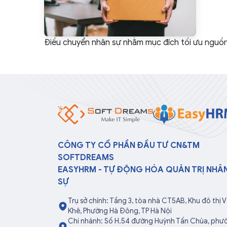
Điều chuyển nhân sự nhằm mục đích tối ưu nguồn
CÔNG TY CỔ PHẦN ĐẦU TƯ CN&TM
SOFTDREAMS
EASYHRM - TỰ ĐỘNG HÓA QUẢN TRỊ NHÂ
SỰ
Trụ sở chính: Tầng 3, tòa nhà CT5AB, Khu đô thị 
Khê, Phường Hà Đông, TP Hà Nội
Chi nhánh: Số H.54 đường Huỳnh Tấn Chùa, phư