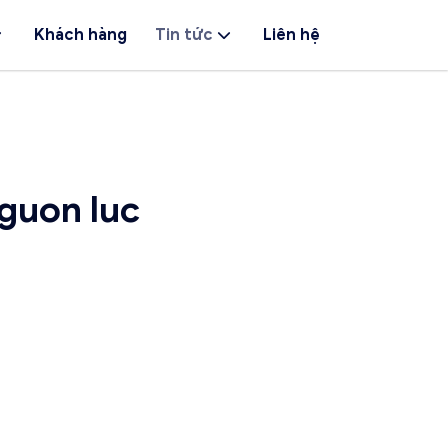
Khách hàng
Tin tức
Liên hệ
guon luc