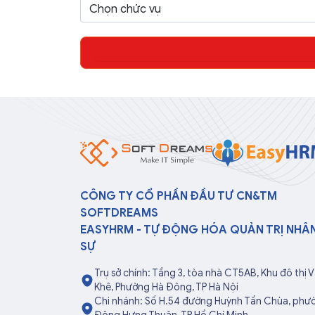
CÔNG TY CỔ PHẦN ĐẦU TƯ CN&TM
SOFTDREAMS
EASYHRM - TỰ ĐỘNG HÓA QUẢN TRỊ NHÂ
SỰ
Trụ sở chính: Tầng 3, tòa nhà CT5AB, Khu đô thị 
Khê, Phường Hà Đông, TP Hà Nội
Chi nhánh: Số H.54 đường Huỳnh Tấn Chùa, phư