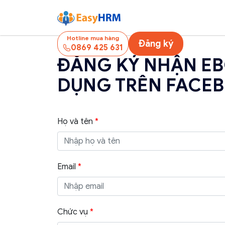
Hotline mua hàng
Đăng ký
0869 425 631
ĐĂNG KÝ NHẬN EB
DỤNG TRÊN FACE
Họ và tên
*
Email
*
Chức vụ
*