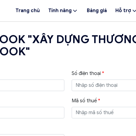
Trang chủ
Tính năng
Bảng giá
Hỗ trợ
OOK "XÂY DỰNG THƯƠNG
BOOK"
Số điện thoại
*
Mã số thuế
*