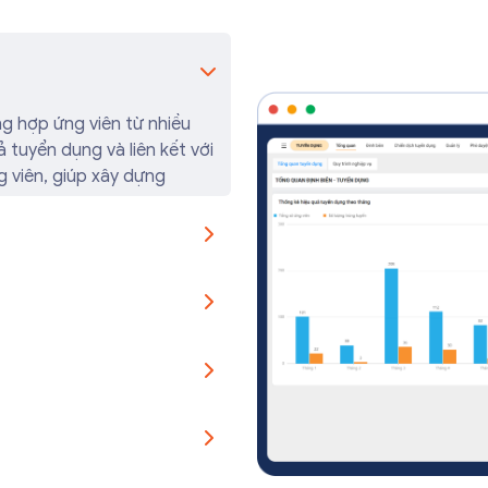
g hợp ứng viên từ nhiều
 tuyển dụng và liên kết với
g viên, giúp xây dựng
lộ trình phát triển và
inh hoạt, đảm bảo sự phối
ư viện báo cáo và tài liệu
ôn mặt, định vị GPS và
ý lịch làm việc linh hoạt,
 phận.
eo công thức thiết lập
oát nhanh chóng và thanh
 xác, giảm sai sót trong
àng phê duyệt qua nhiều