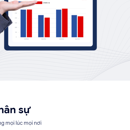
hân sự
g mọi lúc mọi nơi