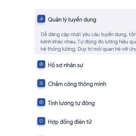
Quản lý tuyển dụng
Dễ dàng cập nhật yêu cầu tuyển dụng, tổn
kênh khác nhau. Tự động đo lường hiệu quả
hệ thống lương. Duy trì mối quan hệ với ứn
nguồn nhân lực dài hạn.
Hồ sơ nhân sự
Lưu trữ thông tin nhân sự chi tiết, theo dõi 
thành tựu làm việc. Quản lý lịch làm việc l
Chấm công thông minh
hợp hiệu quả giữa các bộ phận. Cung cấp th
Chấm công bằng công nghệ AI so khớp khu
nhân sự hỗ trợ quản lý tối ưu.
nhiều hình thức khác trên app mobile. Quản l
Tính lương tự động
đảm bảo sự phối hợp hiệu quả giữa các bộ
Tự động tính thuế TNCN, BHXH và lương th
sẵn. Hỗ trợ gửi phiếu lương định kỳ, đối s
Hợp đồng điện tử
toán trực tuyến. Đảm bảo minh bạch, chính
Quản lý hợp đồng điện tử tập trung, dễ d
quá trình tính toán.