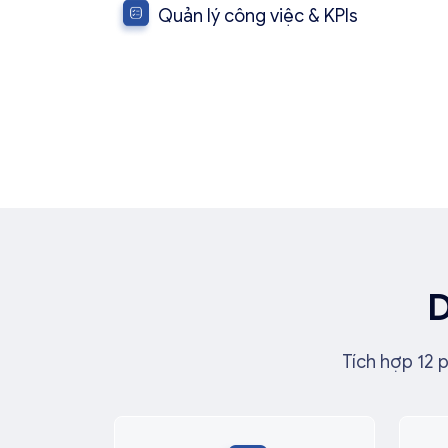
cấp. Lưu trữ và theo dõi kho hợp đồng, đ
Quản lý công việc & KPIs
định pháp lý. Hỗ trợ lập báo cáo nhanh ch
Lập kế hoạch, theo dõi tiến độ công việc v
động kiểm soát hồ sơ lao động.
tiết. Tích hợp kho tài liệu nội bộ, hỗ trợ k
lý ngoài. Đánh giá KPI minh bạch, thiết lập
hiệu suất nhân sự.
D
Tích hợp 12 