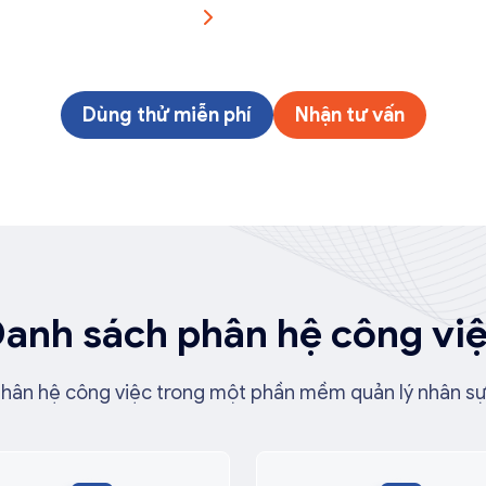
ảm bảo tuân thủ các quy
óng, giúp doanh nghiệp chủ
à đo lường hiệu suất chi
ết nối với các công cụ quản
 mục tiêu rõ ràng để tối ưu
Dùng thử miễn phí
Nhận tư vấn
anh sách phân hệ công vi
phân hệ công việc trong một phần mềm quản lý nhân sự